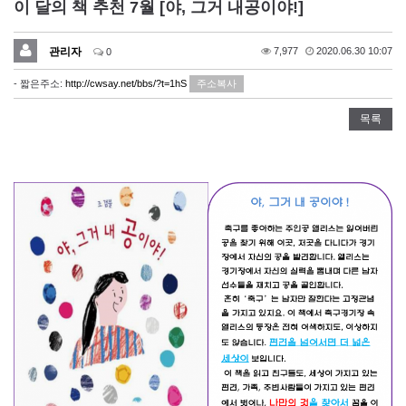
이 달의 책 추천 7월 [야, 그거 내공이야!]
관리자
7,977
2020.06.30 10:07
0
- 짧은주소:
http://cwsay.net/bbs/?t=1hS
주소복사
목록