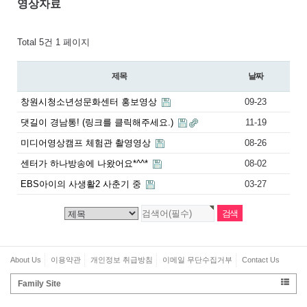
영상자료
Total 5건
1 페이지
제목
날짜
창원시청소년성문화센터 홍보영상
09-23
댓길이 경남통! (링크를 클릭해주세요.)
11-19
미디어영상캠프 체험관 촬영영상
08-26
센터가 하나방송에 나왔어요*^^*
08-02
EBS아이의 사생활2 사춘기 중
03-27
About Us
이용약관
개인정보 취급방침
이메일 무단수집거부
Contact Us
Family Site