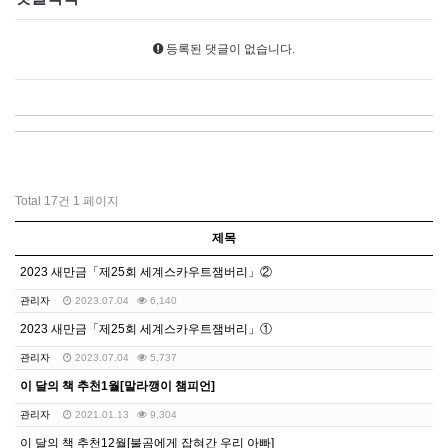
등록된 댓글이 없습니다.
Total 17건
1 페이지
제목
2023 새만금「제25회 세계스카우트잼버리」②
관리자
2023.07.04
6,140
2023 새만금「제25회 세계스카우트잼버리」①
관리자
2023.07.04
5,737
이 달의 책 추천1월[말라깽이 챔피언]
관리자
2021.01.13
9,304
이 달의 책 추천12월[불곰에게 잡혀간 우리 아빠]