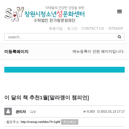
Toggl
navig
회원가입
로그인
CONTACT US
SITEMAP
미등록페이지
메뉴등록이 안된 페이지입니다.
이 달의 책 추천1월[말라깽이 챔피언]
관리자
9,303
2021.01.13 17:17
0
- 짧은주소:
http://cwsay.net/bbs/?t=1gW
주소복사