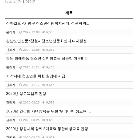
Total 24건
1 페이지
제목
신아일보 <의령군 청소년상담복지센터, 성폭력 예방교육 …
관리자
2022.12.08
6,538
경남도민신문<창원시청소년성문화센터 디지털성폭력예방 캠페…
관리자
2022.12.05
6,357
창원 장애아동 청소년 성인권교육 성공적 마무리!!!
관리자
2020.11.24
9,400
사각지대 청소년을 위한 월경대 지급
관리자
2020.11.17
9,465
2020년 성교육캠프 진행
관리자
2020.08.25
9,587
2020년 건강한 자녀양육을 위한 '우리아이 성교육 스…
관리자
2020.08.25
9,658
2020년 창원시와 함께 5대폭력 통합예방교육 진행
관리자
2020.08.25
8,653