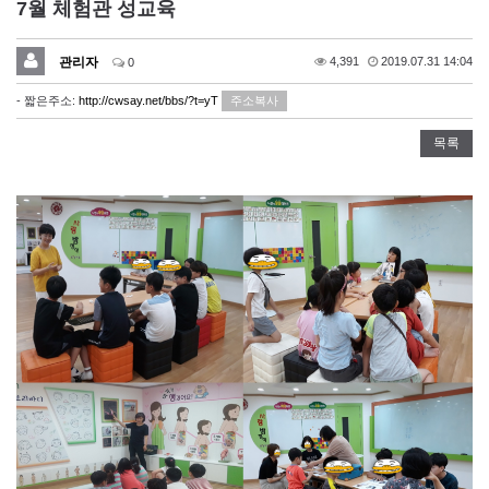
7월 체험관 성교육
관리자
4,391
2019.07.31 14:04
0
- 짧은주소:
http://cwsay.net/bbs/?t=yT
주소복사
목록