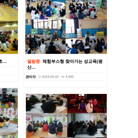
호…
열람중
체험부스형 찾아가는 성교육(평
산…
관리자
2019.06.03
4,995