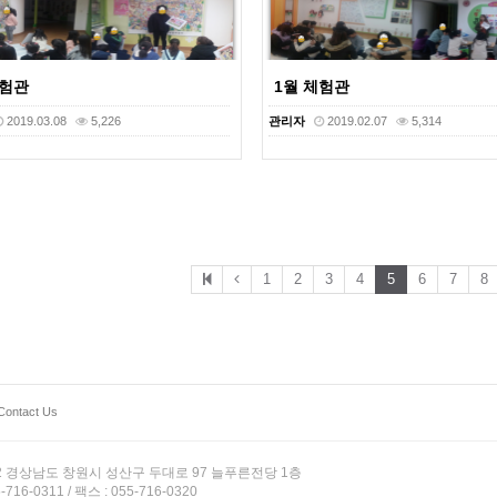
체험관
1월 체험관
2019.03.08
5,226
관리자
2019.02.07
5,314
1
2
3
4
5
6
7
8
Contact Us
12 경상남도 창원시 성산구 두대로 97 늘푸른전당 1층
-716-0311 / 팩스 : 055-716-0320