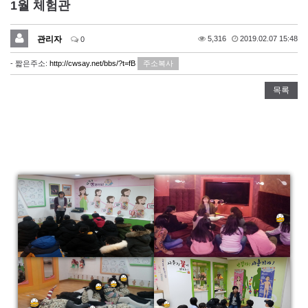
1월 체험관
관리자
5,316
2019.02.07 15:48
0
- 짧은주소:
http://cwsay.net/bbs/?t=fB
주소복사
목록