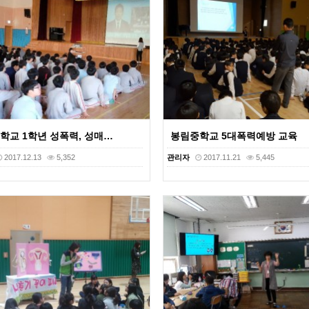
학교 1학년 성폭력, 성매…
봉림중학교 5대폭력예방 교육
2017.12.13
5,352
관리자
2017.11.21
5,445