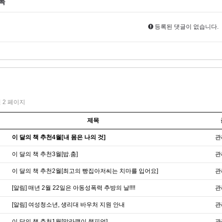
록
등록된 댓글이 없습니다.
건
2 페이지
제목
이 달의 책 추천4월[내 몸은 나의 것]
관
이 달의 책 추천3월[밥.춤]
관
이 달의 책 추천2월[최고의 빵집아저씨는 치마를 입어요]
관
[알림] 매년 2월 22일은 아동성폭력 추방의 날!!!!
관
[알림] 여성청소년, 생리대 바우처 지원 안내
관
이 달의 책 추천1월[말라깽이 챔피언]
관