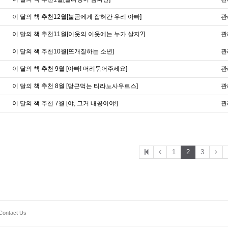
이 달의 책 추천12월[불곰에게 잡혀간 우리 아빠]
관
이 달의 책 추천11월[이웃의 이웃에는 누가 살지?]
관
이 달의 책 추천10월[뜨개질하는 소년]
관
이 달의 책 추천 9월 [아빠! 머리묶어주세요]
관
이 달의 책 추천 8월 [당근먹는 티라노사우르스]
관
이 달의 책 추천 7월 [야, 그거 내공이야!]
관
1
2
3
Contact Us