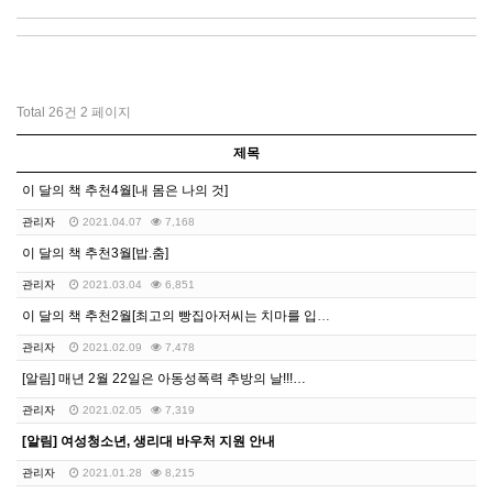
Total 26건
2 페이지
제목
이 달의 책 추천4월[내 몸은 나의 것]
관리자
2021.04.07
7,168
이 달의 책 추천3월[밥.춤]
관리자
2021.03.04
6,851
이 달의 책 추천2월[최고의 빵집아저씨는 치마를 입어요…
관리자
2021.02.09
7,478
[알림] 매년 2월 22일은 아동성폭력 추방의 날!!!…
관리자
2021.02.05
7,319
[알림] 여성청소년, 생리대 바우처 지원 안내
관리자
2021.01.28
8,215