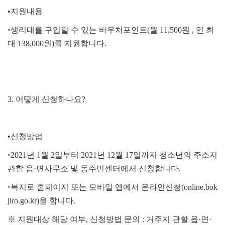
•
지원내용
◦
생리대를 구입할 수 있는 바우처포인트
(
월
11,500
원
,
연 최
대
138,000
원
)
를 지원합니다
.
3.
어떻게 신청하나요
?
•
신청방법
◦
2021
년
1
월
2
일부터
2021
년
12
월
17
일까지 청소년의 주소지
관할 읍
·
면사무소 및 동주민센터에서 신청합니다
.
◦
복지로 홈페이지 또는 모바일 앱에서 온라인신청
(online.bok
jiro.go.kr)
을 합니다
.
※
지원대상 해당 여부
,
신청방법 문의
:
거주지 관할 읍
·
면
·