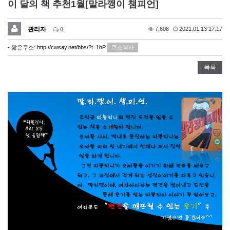
이 달의 책 추천1월[말라깽이 챔피언]
관리자
7,608
2021.01.13 17:17
0
- 짧은주소:
http://cwsay.net/bbs/?t=1hP
주소복사
목록