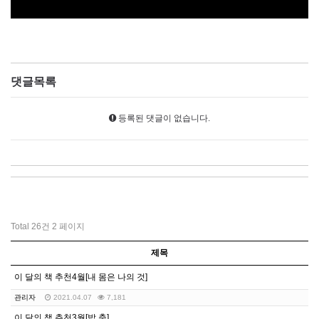
댓글목록
등록된 댓글이 없습니다.
Total 26건
2 페이지
제목
이 달의 책 추천4월[내 몸은 나의 것]
관리자
2021.04.07
7,181
이 달의 책 추천3월[밥.춤]