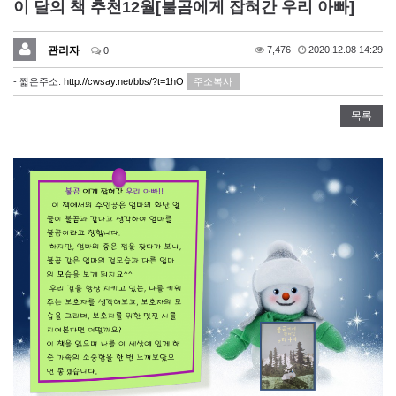
이 달의 책 추천12월[불곰에게 잡혀간 우리 아빠]
관리자
7,476
2020.12.08 14:29
0
- 짧은주소:
http://cwsay.net/bbs/?t=1hO
주소복사
목록