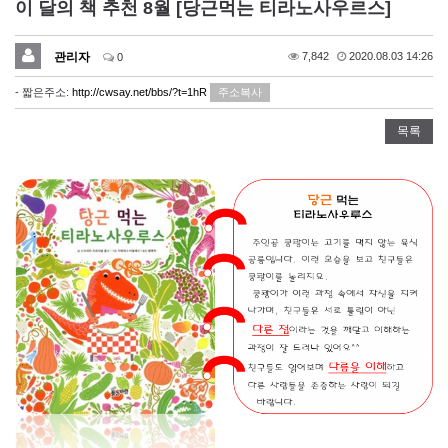
이 달의 책 추천 8월 [당근먹는 티라노사우르스]
관리자
7,842
2020.08.03 14:26
0
- 짧은주소:
http://cwsay.net/bbs/?t=1hR
주소복사
목록