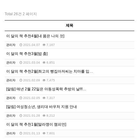
Total 26건
2 페이지
제목
이 달의 책 추천4월[내 몸은 나의 것]
관리자
2021.04.07
7,167
이 달의 책 추천3월[밥.춤]
관리자
2021.03.04
6,851
이 달의 책 추천2월[최고의 빵집아저씨는 치마를 입어요…
관리자
2021.02.09
7,475
[알림] 매년 2월 22일은 아동성폭력 추방의 날!!!…
관리자
2021.02.05
7,317
[알림] 여성청소년, 생리대 바우처 지원 안내
관리자
2021.01.28
8,212
이 달의 책 추천1월[말라깽이 챔피언]
관리자
2021.01.13
7,601