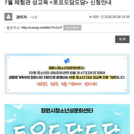
7월 체험관 성교육 <토요도담도담> 신청안내
관리자
829
2026.06.08 14:39
0
- 짧은주소:
http://cwsay.net/bbs/?t=1mT
주소복사
목록