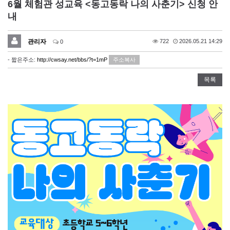
6월 체험관 성교육 <동고동락 나의 사춘기> 신청 안
내
관리자
722
2026.05.21 14:29
0
- 짧은주소:
http://cwsay.net/bbs/?t=1mP
주소복사
목록