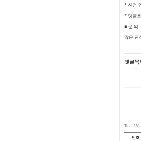
* 신청
* 댓글
■ 문 의
많은 관
댓글목
Total 36
번호