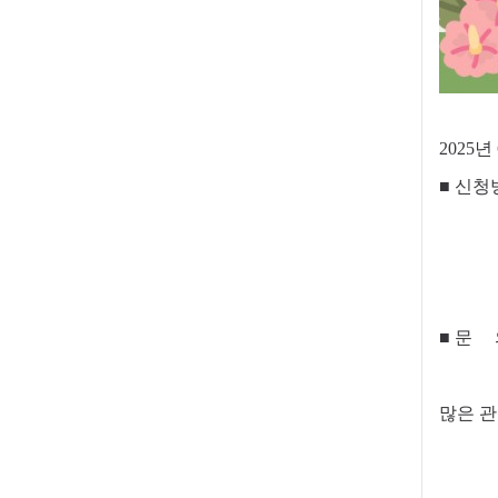
2025
■ 신청
* 선
* 게
* 댓
■
문 의
많은 관