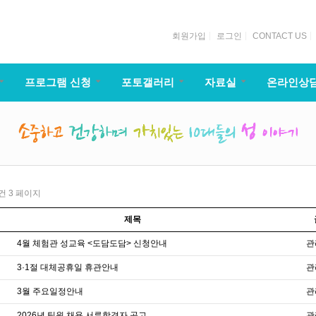
회원가입
로그인
CONTACT US
프로그램 신청
포토갤러리
자료실
온라인상
1건
3 페이지
제목
4월 체험관 성교육 <도담도담> 신청안내
관
3·1절 대체공휴일 휴관안내
관
3월 주요일정안내
관
2026년 팀원 채용 서류합격자 공고
관