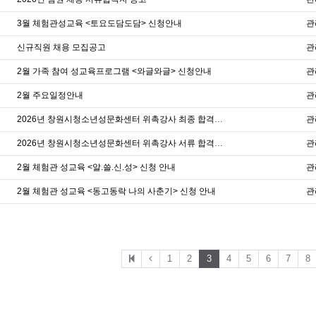
3월 체험관성교육 <토요도담도담> 신청안내
관
신규직원 채용 모집공고
관
2월 가족 참여 성교육프로그램 <와글와글> 신청안내
관
2월 주요일정안내
관
2026년 창원시청소년성문화센터 위촉강사 최종 합격자 발표
관
2026년 창원시청소년성문화센터 위촉강사 서류 합격자 발표
관
2월 체험관 성교육 <알.쓸.신.성> 신청 안내
관
2월 체험관 성교육 <동고동락 나의 사춘기> 신청 안내
관
1
2
3
4
5
6
7
8