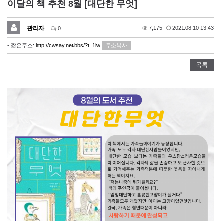
이달의 책 추천 8월 [대단한 무엇]
관리자
7,175
2021.08.10 13:43
0
- 짧은주소:
http://cwsay.net/bbs/?t=1iw
주소복사
목록