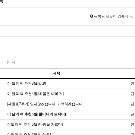
록
등록된 댓글이 없습니다.
건
2 페이지
제목
이 달의 책 추천3월[밥.춤]
관
이 달의 책 추천4월[내 몸은 나의 것]
관
[세월호7주기] 잊지않겠습니다. 기억하겠습니다.
관
이 달의 책 추천5월[할머니의 트랙터]
관
이달의 책 추천 6월 [바람을 가르다]
관
이달의 책 추천 7월 [나는요]
관