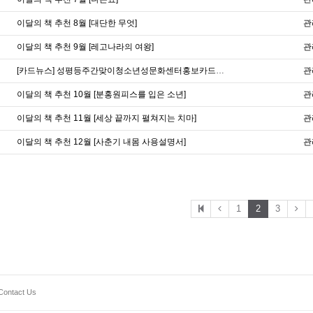
이달의 책 추천 8월 [대단한 무엇]
관
이달의 책 추천 9월 [레고나라의 여왕]
관
[카드뉴스] 성평등주간맞이청소년성문화센터홍보카드뉴스
관
이달의 책 추천 10월 [분홍원피스를 입은 소년]
관
이달의 책 추천 11월 [세상 끝까지 펼쳐지는 치마]
관
이달의 책 추천 12월 [사춘기 내몸 사용설명서]
관
1
2
3
Contact Us