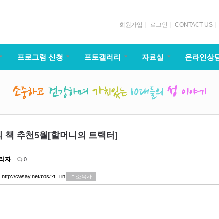
회원가입
로그인
CONTACT US
프로그램 신청
포토갤러리
자료실
온라인상
의 책 추천5월[할머니의 트랙터]
리자
0
:
http://cwsay.net/bbs/?t=1ih
주소복사