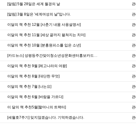
[알림] 5월 28일은 세계 월경의 날
관
[알림] 3월 8일은 '세계여성의 날"입니다.
관
이달의 책 추천 12월 [사춘기 내몸 사용설명서]
관
이달의 책 추천 11월 [세상 끝까지 펼쳐지는 치마]
관
이달의 책 추천 10월 [분홍원피스를 입은 소년]
관
[카드뉴스] 성평등주간맞이청소년성문화센터홍보카드뉴스
관
이달의 책 추천 9월 [레고나라의 여왕]
관
이달의 책 추천 8월 [대단한 무엇]
관
이달의 책 추천 7월 [나는요]
관
이달의 책 추천 6월 [바람을 가르다]
관
이 달의 책 추천5월[할머니의 트랙터]
관
[세월호7주기] 잊지않겠습니다. 기억하겠습니다.
관